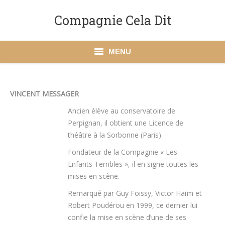
Compagnie Cela Dit
MENU
Accueil
VINCENT MESSAGER
La Compagnie Cela Dit
Ancien élève au conservatoire de
Perpignan, il obtient une Licence de
Spectacles
théâtre à la Sorbonne (Paris).
Action culturelle
Fondateur de la Compagnie « Les
Enfants Terribles », il en signe toutes les
Dates à venir
mises en scène.
Presse
Remarqué par Guy Foissy, Victor Haïm et
Robert Poudérou en 1999, ce dernier lui
Contact
confie la mise en scène d’une de ses