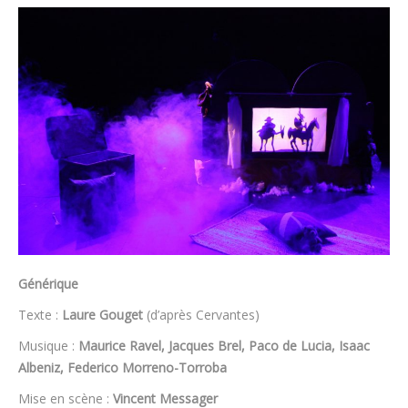
Générique
Texte :
Laure Gouget
(d’après Cervantes)
Musique :
Maurice Ravel, Jacques Brel, Paco de Lucia, Isaac
Albeniz, Federico Morreno-Torroba
Mise en scène :
Vincent Messager