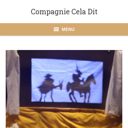
Compagnie Cela Dit
MENU
Accueil
La Compagnie Cela Dit
Spectacles
Action culturelle
Dates à venir
Presse
Contact