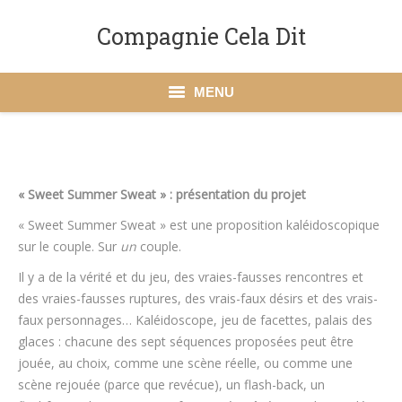
Compagnie Cela Dit
MENU
Accueil
La Compagnie Cela Dit
« Sweet Summer Sweat » : présentation du projet
Spectacles
« Sweet Summer Sweat » est une proposition kaléidoscopique
sur le couple. Sur
un
couple.
Action culturelle
Il y a de la vérité et du jeu, des vraies-fausses rencontres et
des vraies-fausses ruptures, des vrais-faux désirs et des vrais-
Dates à venir
faux personnages… Kaléidoscope, jeu de facettes, palais des
glaces : chacune des sept séquences proposées peut être
Presse
jouée, au choix, comme une scène réelle, ou comme une
Contact
scène rejouée (parce que revécue), un flash-back, un