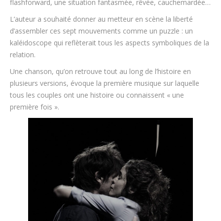
flashforward, une situation fantasmée, rêvée, cauchemardée…
L’auteur a souhaité donner au metteur en scène la liberté
d’assembler ces sept mouvements comme un puzzle : un
kaléidoscope qui reflèterait tous les aspects symboliques de la
relation.
Une chanson, qu’on retrouve tout au long de l’histoire en
plusieurs versions, évoque la première musique sur laquelle
tous les couples ont une histoire ou connaissent « une
première fois ».