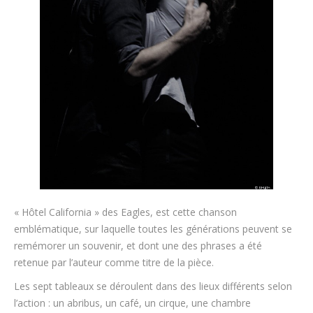
« Hôtel California » des Eagles, est cette chanson
emblématique, sur laquelle toutes les générations peuvent se
remémorer un souvenir, et dont une des phrases a été
retenue par l’auteur comme titre de la pièce.
Les sept tableaux se déroulent dans des lieux différents selon
l’action : un abribus, un café, un cirque, une chambre